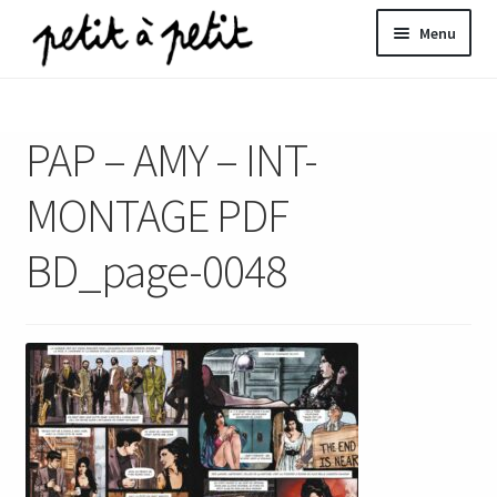
Aller
Aller
Menu
à
au
la
contenu
ir
navigation
PAP – AMY – INT-
u
nt
MONTAGE PDF
BD_page-0048