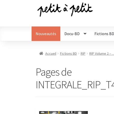
Aller
Aller
à
au
la
contenu
navigation
Nouveautés
Docu-BD
Fictions B
Accueil
Fictions BD
RIP
RIP Volume 2 – …
Pages de
INTEGRALE_RIP_T