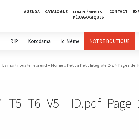
AGENDA
CATALOGUE
CONTACT
EX
COMPLÉMENTS
PÉDAGOGIQUES
D
RIP
Kotodama
Ici Même
NOTRE BOUTIQUE
 La mort nous le reprend – Momie x Petit à Petit Intégrale 2/2
Pages de 
4_T5_T6_V5_HD.pdf_Page_