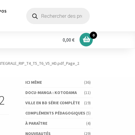
Recherche
POS
de
produits
0
0,00 €
INTEGRALE_RIP_T4_T5_T6_V5_HD.pdf_Page_2
ICI MÊME
(36)
DOCU-MANGA : KOTODAMA
(11)
2
VILLE EN BD SÉRIE COMPLÈTE
(19)
COMPLÉMENTS PÉDAGOGIQUES
(5)
À PARAÎTRE
(4)
NOUVEAUTÉS
(29)