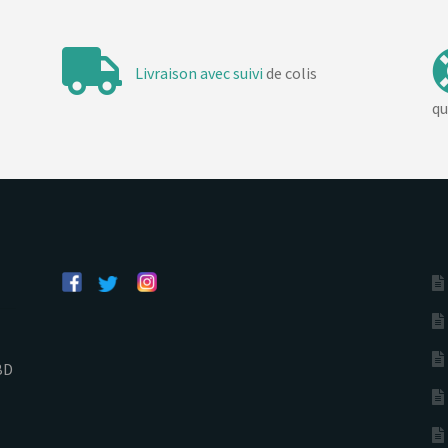
Livraison avec suivi
de colis
qu
BD