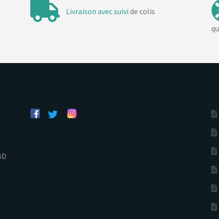
Livraison avec suivi
de colis
qu
BD