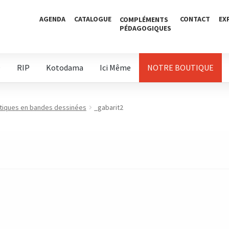
AGENDA
CATALOGUE
CONTACT
EX
COMPLÉMENTS
PÉDAGOGIQUES
D
RIP
Kotodama
Ici Même
NOTRE BOUTIQUE
atiques en bandes dessinées
_gabarit2