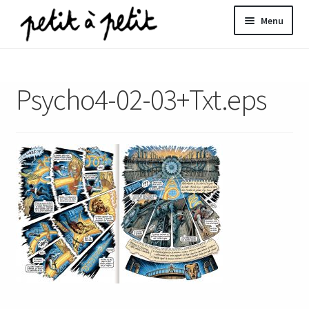
Aller
Aller
Menu
à
au
la
contenu
ir
navigation
Psycho4-02-03+Txt.eps
u
nt