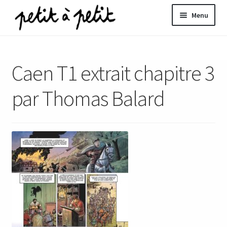
Aller
Aller
Menu
à
au
la
contenu
ir
navigation
Caen T1 extrait chapitre 3
u
nt
par Thomas Balard