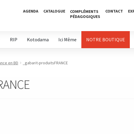
AGENDA
CATALOGUE
CONTACT
EX
COMPLÉMENTS
PÉDAGOGIQUES
D
RIP
Kotodama
Ici Même
NOTRE BOUTIQUE
ance en BD
_gabarit-produitsFRANCE
FRANCE