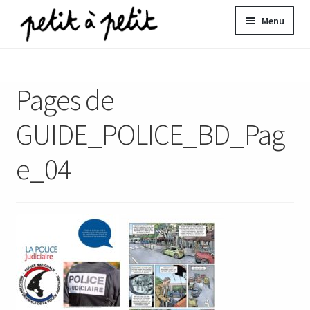
Aller
Aller
Menu
à
au
la
contenu
ir
navigation
Pages de
u
nt
GUIDE_POLICE_BD_Pag
e_04