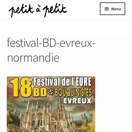
Aller
Aller
Menu
à
au
la
contenu
ir
navigation
festival-BD-evreux-
u
nt
normandie