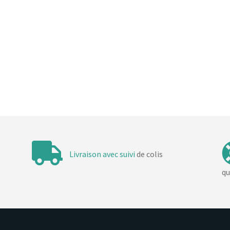
t
t
t
t
,
,
,
,
Livraison avec suivi
de colis
qu