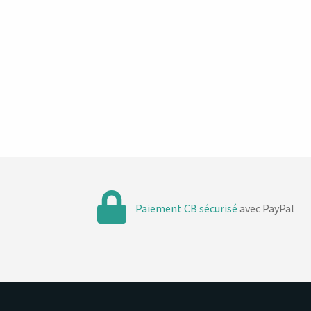
t
t
t
t
,
,
,
s
Paiement CB sécurisé
avec PayPal