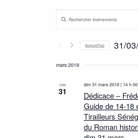
R
S
e
a
i
c
s
31/03
Aujourd’hui
h
i
S
r
e
é
m
mars 2019
l
r
o
e
t
c
dim 31 mars 2019 | 14 h 00
DIM
c
-
31
Dédicace – Fréd
t
c
h
i
l
Guide de 14-18 e
e
o
é
Tirailleurs Séné
n
.
e
n
du Roman histori
R
t
e
e
dim 31 mars