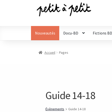
Aller
Aller
à
au
la
contenu
navigation
Nouveautés
Docu-BD
Fictions B
Accueil
Pages
Guide 14-18
Évènements
Guide 14-18