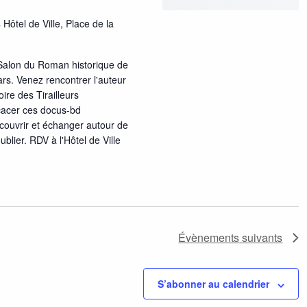
d
s
Hôtel de Ville, Place de la
e
v
Salon du Roman historique de
rs. Venez rencontrer l'auteur
u
ire des Tirailleurs
cacer ces docus-bd
e
écouvrir et échanger autour de
ublier. RDV à l'Hôtel de Ville
s
É
v
è
Évènements
suivants
n
S’abonner au calendrier
e