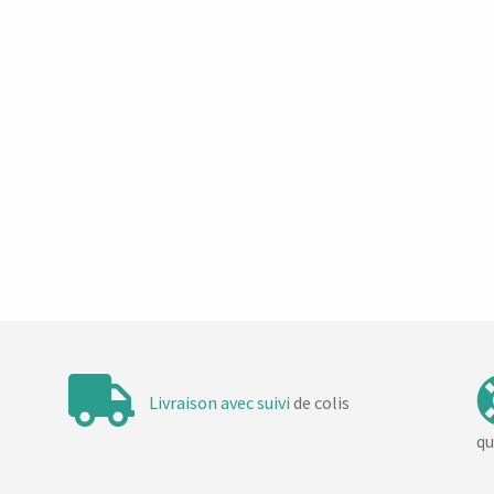
m
e
n
t
Livraison avec suivi
de colis
qu