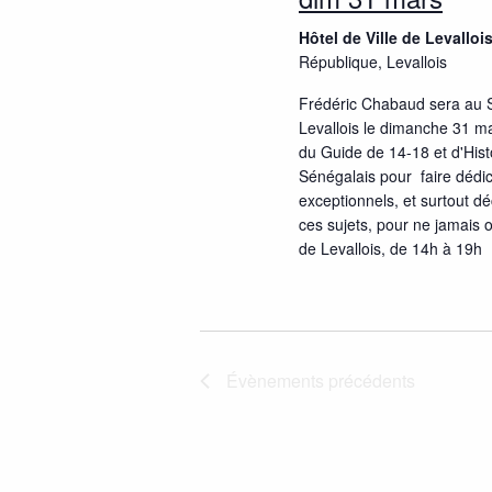
z
c
n
u
h
Hôtel de Ville de Levalloi
a
n
République, Levallois
e
e
r
v
Frédéric Chabaud sera au 
d
c
Levallois le dimanche 31 ma
i
a
h
du Guide de 14-18 et d'Histo
t
e
Sénégalais pour faire dédi
g
e
r
exceptionnels, et surtout d
a
ces sujets, pour ne jamais o
.
É
de Levallois, de 14h à 19h
v
t
è
i
n
e
o
m
Évènements
précédents
n
e
n
d
t
e
s