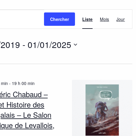
N
Chercher
Liste
Mois
Jour
a
v
/2019
 - 
01/01/2025
i
g
a
 min
-
19 h 00 min
t
éric Chabaud –
i
t Histoire des
galais – Le Salon
o
que de Levallois,
n