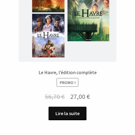
Le Havre, l’édition complète
PROMO !
Le
Le
56,70
€
27,00
€
prix
prix
Lire la suite
initial
actuel
était :
est :