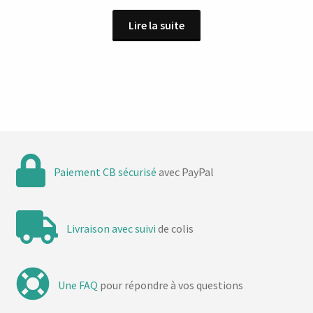
prix
prix
Lire la suite
initial
actuel
était :
est :
10,00 €.
5,00 €.
Paiement CB sécurisé
avec PayPal
Livraison avec suivi
de colis
Une FAQ
pour répondre à vos questions