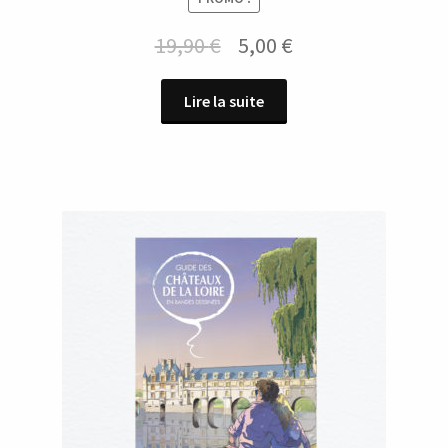
Le
Le
19,90
€
5,00
€
prix
prix
Lire la suite
initial
actuel
était :
est :
19,90 €.
5,00 €.