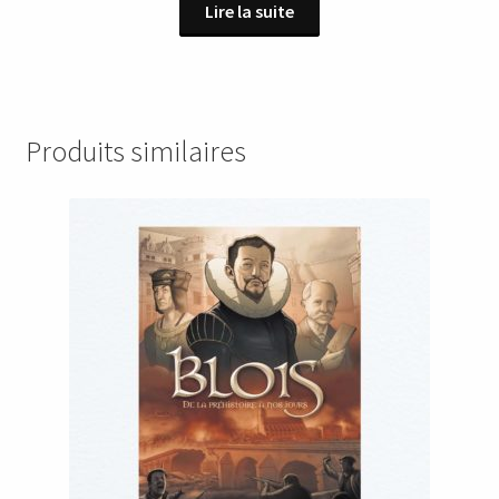
Lire la suite
initial
actuel
était :
est :
18,90 €.
9,00 €.
Produits similaires