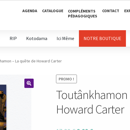
AGENDA
CATALOGUE
CONTACT
EX
COMPLÉMENTS
PÉDAGOGIQUES
D
RIP
Kotodama
Ici Même
NOTRE BOUTIQUE
hamon – La quête de Howard Carter
PROMO !
Toutânkhamon –
🔍
Howard Carter