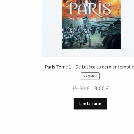
Paris Tome 1 – De Lutèce au dernier templie
PROMO !
Le
Le
15,90
€
9,00
€
prix
prix
Lire la suite
initial
actuel
était :
est :
15,90 €.
9,00 €.