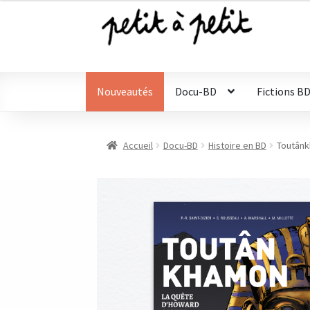
était :
est :
17,90 €.
9,00 €.
Aller
Aller
à
au
la
contenu
navigation
Nouveautés
Docu-BD
Fictions B
Accueil
Docu-BD
Histoire en BD
Toutânk