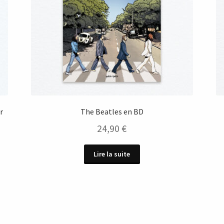
r
The Beatles en BD
24,90
€
Lire la suite