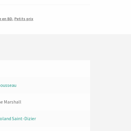
e en BD
,
Petits prix
Rousseau
e Marshall
oland Saint-Dizier