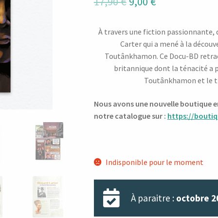
Le
Le
17,90
€
9,00
€
prix
prix
À travers une fiction passionnante,
initial
actuel
Carter qui a mené à la décou
était :
est :
Toutânkhamon. Ce Docu-BD retrace
britannique dont la ténacité a 
17,90 €.
9,00 €.
Toutânkhamon et le tré
Nous avons une nouvelle boutique en 
notre catalogue sur :
https://boutiq
Indisponible pour le moment
À paraitre :
octobre 2