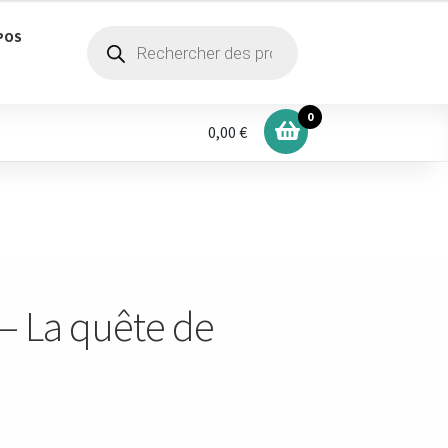
Recherche
POS
de
produits
0
0,00 €
 La quête de