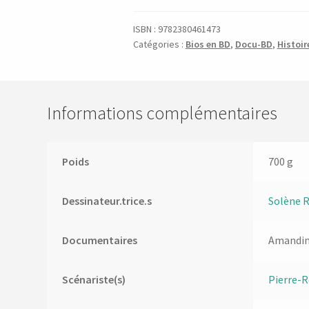
ISBN :
9782380461473
Catégories :
Bios en BD
,
Docu-BD
,
Histoir
Informations complémentaires
Poids
700 g
Dessinateur.trice.s
Solène 
Documentaires
Amandin
Scénariste(s)
Pierre-R