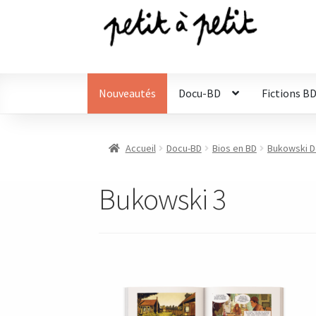
Aller
Aller
à
au
la
contenu
navigation
Nouveautés
Docu-BD
Fictions B
Accueil
Docu-BD
Bios en BD
Bukowski De
Bukowski 3