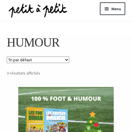
Aller
Aller
Menu
à
au
la
contenu
ir
navigation
HUMOUR
u
nt
3 résultats affichés