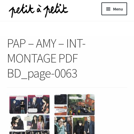
Aller
Aller
Menu
à
au
la
contenu
ir
navigation
PAP – AMY – INT-
u
nt
MONTAGE PDF
BD_page-0063