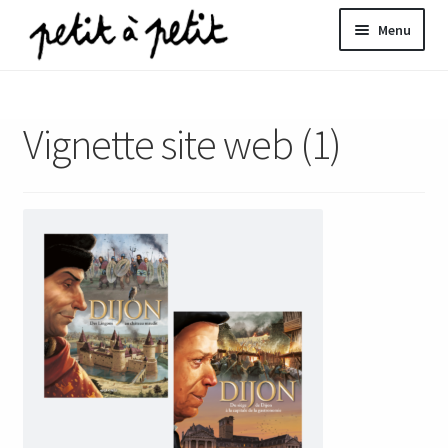
Aller
Aller
Menu
à
au
la
contenu
ir
navigation
Vignette site web (1)
u
nt