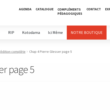
AGENDA
CATALOGUE
CONTACT
EX
COMPLÉMENTS
PÉDAGOGIQUES
D
RIP
Kotodama
Ici Même
NOTRE BOUTIQUE
l’édition complète
Chap 4 Pierre Glesser page 5
er page 5