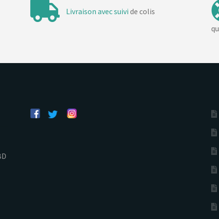
Livraison avec suivi
de colis
qu
BD