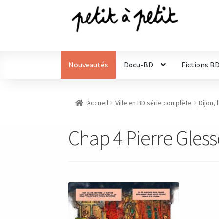
Aller
Aller
à
au
la
contenu
navigation
Nouveautés
Docu-BD
Fictions B
Accueil
Ville en BD série complète
Dijon, 
Chap 4 Pierre Gless