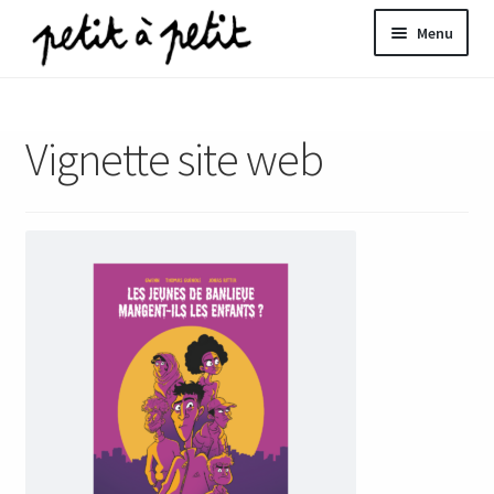
Aller
Aller
Menu
à
au
la
contenu
ir
navigation
Vignette site web
u
nt