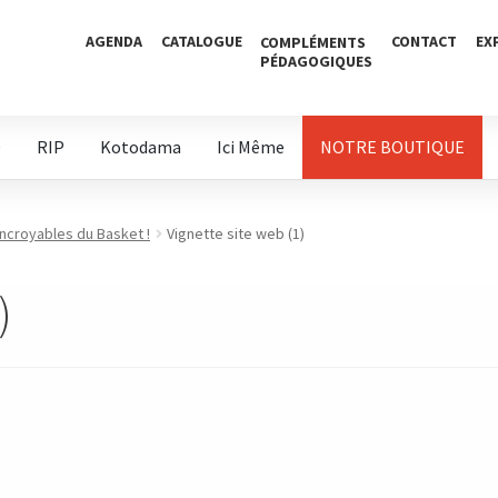
AGENDA
CATALOGUE
CONTACT
EX
COMPLÉMENTS
PÉDAGOGIQUES
D
RIP
Kotodama
Ici Même
NOTRE BOUTIQUE
incroyables du Basket !
Vignette site web (1)
)