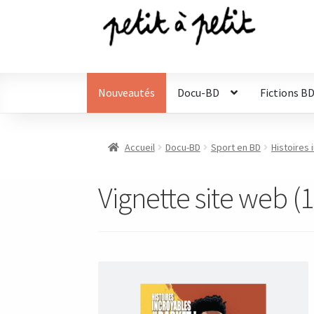
Aller
Aller
à
au
la
contenu
navigation
Nouveautés
Docu-BD
Fictions B
Accueil
Docu-BD
Sport en BD
Histoires 
Vignette site web (1