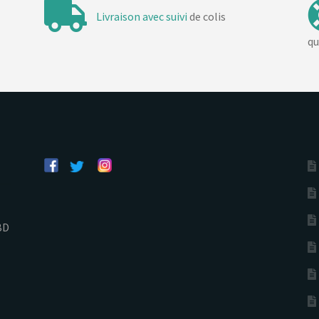
Livraison avec suivi
de colis
qu
BD