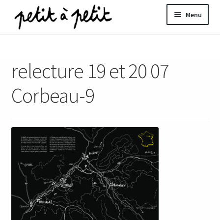
Aller
Aller
Menu
à
au
la
contenu
ir
navigation
relecture 19 et 20 07
u
nt
Corbeau-9