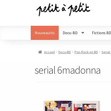
Aller
Aller
à
au
la
contenu
navigation
Nouveautés
Docu-BD
Fictions B
Accueil
Docu-BD
Pop Rock en BD
Serial
serial 6madonna