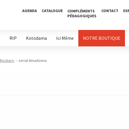
AGENDA
CATALOGUE
CONTACT
EX
COMPLÉMENTS
PÉDAGOGIQUES
D
RIP
Kotodama
Ici Même
NOTRE BOUTIQUE
 Rockers
serial 6madonna