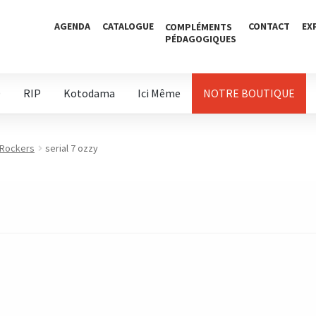
AGENDA
CATALOGUE
CONTACT
EX
COMPLÉMENTS
PÉDAGOGIQUES
D
RIP
Kotodama
Ici Même
NOTRE BOUTIQUE
 Rockers
serial 7 ozzy