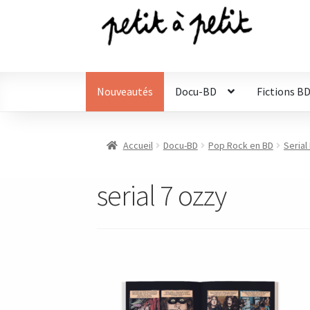
Aller
Aller
à
au
la
contenu
navigation
Nouveautés
Docu-BD
Fictions B
Accueil
Docu-BD
Pop Rock en BD
Serial
serial 7 ozzy