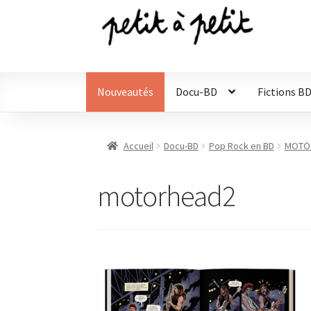
Aller
Aller
à
au
la
contenu
navigation
Nouveautés
Docu-BD
Fictions B
Accueil
Docu-BD
Pop Rock en BD
MOTÖR
motorhead2