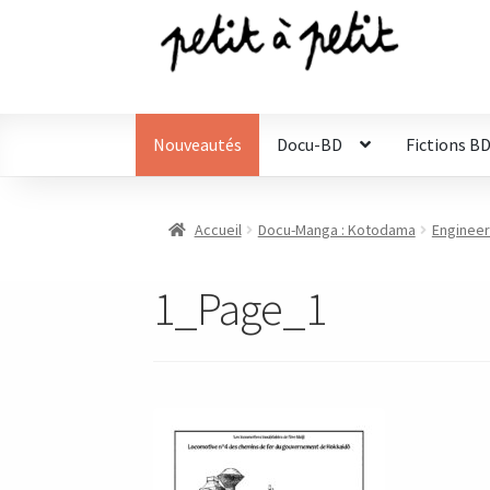
Aller
Aller
à
au
la
contenu
navigation
Nouveautés
Docu-BD
Fictions B
Accueil
Docu-Manga : Kotodama
Engineer
1_Page_1