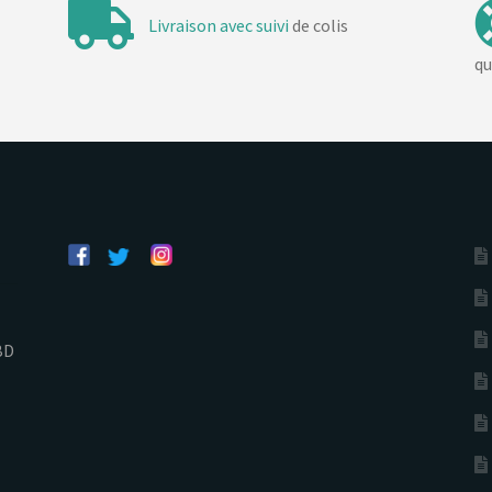
Livraison avec suivi
de colis
qu
BD