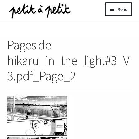
Aller
Aller
Menu
à
au
la
contenu
ir
navigation
Pages de
u
nt
hikaru_in_the_light#3_V
3.pdf_Page_2