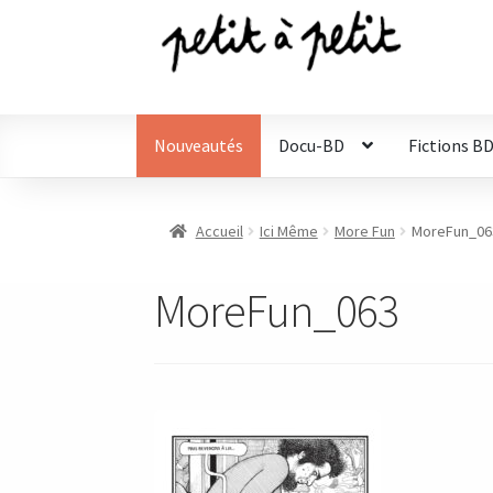
Aller
Aller
à
au
la
contenu
navigation
Nouveautés
Docu-BD
Fictions B
Accueil
Ici Même
More Fun
MoreFun_06
MoreFun_063