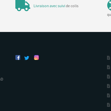
Livraison avec suivi
de colis
qu
BD