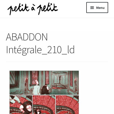
Aller
Aller
Menu
à
au
la
contenu
ir
navigation
ABADDON
u
nt
Intégrale_210_ld