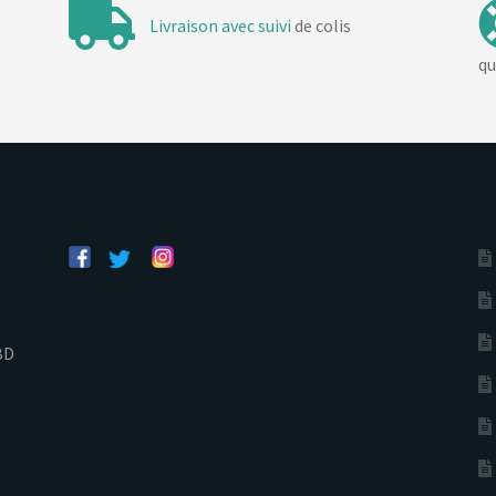
Livraison avec suivi
de colis
qu
BD