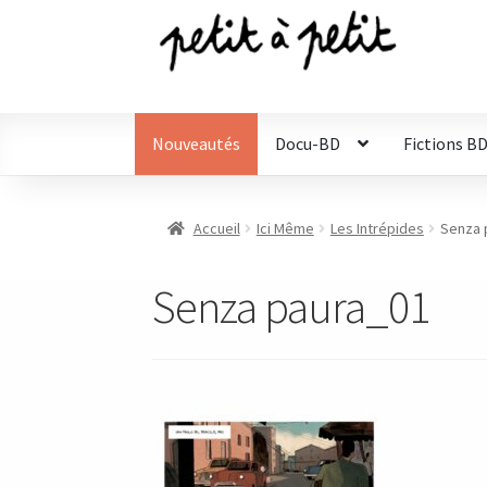
Aller
Aller
à
au
la
contenu
navigation
Nouveautés
Docu-BD
Fictions B
Accueil
Ici Même
Les Intrépides
Senza 
Senza paura_01