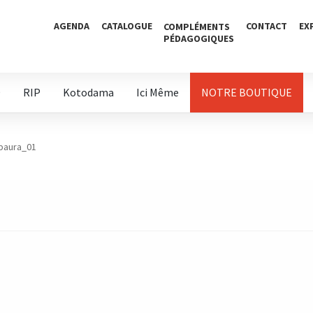
AGENDA
CATALOGUE
CONTACT
EX
COMPLÉMENTS
PÉDAGOGIQUES
D
RIP
Kotodama
Ici Même
NOTRE BOUTIQUE
paura_01