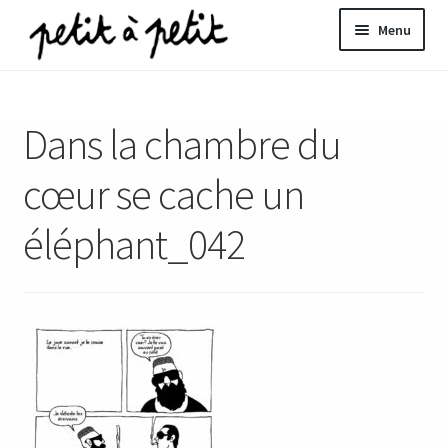
Aller
Aller
Menu
à
au
la
contenu
ir
navigation
Dans la chambre du
u
nt
cœur se cache un
éléphant_042