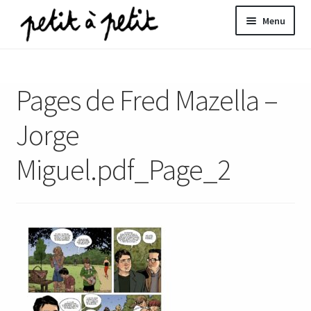
Aller
Aller
Menu
à
au
la
contenu
ir
navigation
Pages de Fred Mazella –
u
nt
Jorge
Miguel.pdf_Page_2