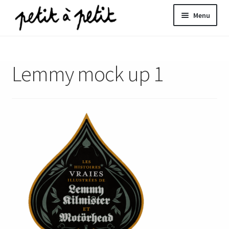
Aller
Aller
Menu
à
au
la
contenu
ir
navigation
Lemmy mock up 1
u
nt