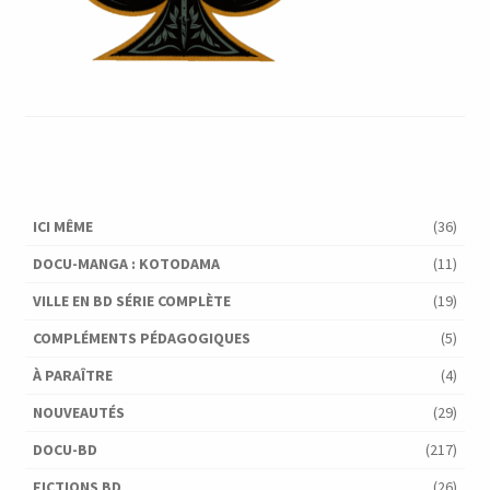
ICI MÊME
(36)
DOCU-MANGA : KOTODAMA
(11)
VILLE EN BD SÉRIE COMPLÈTE
(19)
COMPLÉMENTS PÉDAGOGIQUES
(5)
À PARAÎTRE
(4)
NOUVEAUTÉS
(29)
DOCU-BD
(217)
FICTIONS BD
(26)