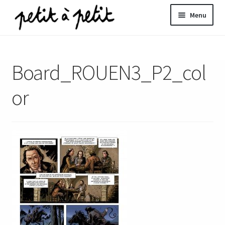
Aller
Aller
Menu
à
au
la
contenu
ir
navigation
Board_ROUEN3_P2_col
u
nt
or