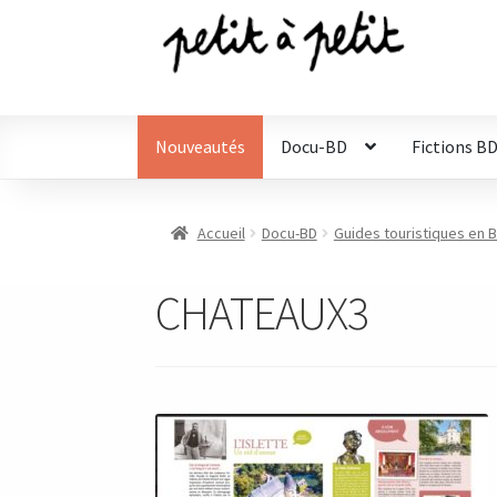
Aller
Aller
à
au
la
contenu
navigation
Nouveautés
Docu-BD
Fictions B
Accueil
Docu-BD
Guides touristiques en 
CHATEAUX3