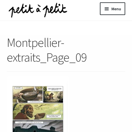
Aller
Aller
Menu
à
au
la
contenu
ir
navigation
Montpellier-
u
nt
extraits_Page_09