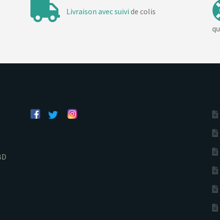
Livraison avec suivi
de colis
qu
BD