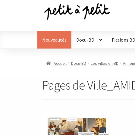
Aller
Aller
à
au
la
contenu
navigation
Nouveautés
Docu-BD
Fictions B
Accueil
Docu-BD
Les villes en BD
Amiens
Pages de Ville_AM