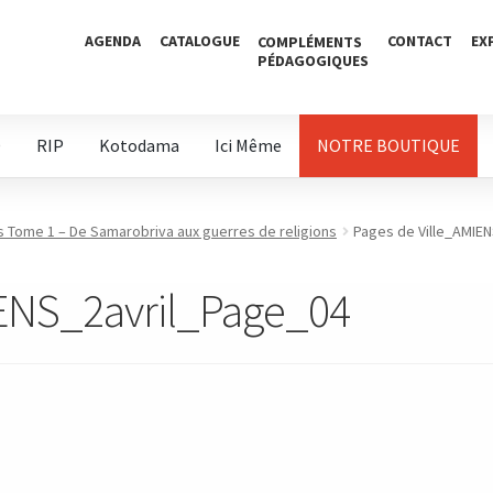
AGENDA
CATALOGUE
CONTACT
EX
COMPLÉMENTS
PÉDAGOGIQUES
D
RIP
Kotodama
Ici Même
NOTRE BOUTIQUE
 Tome 1 – De Samarobriva aux guerres de religions
Pages de Ville_AMIE
IENS_2avril_Page_04