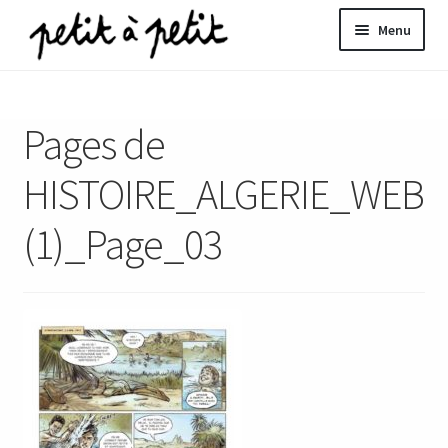
Aller
Aller
Menu
à
au
la
contenu
ir
navigation
Pages de
u
nt
HISTOIRE_ALGERIE_WEB
(1)_Page_03