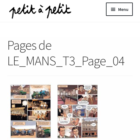
Aller
Aller
Menu
à
au
la
contenu
ir
navigation
Pages de
u
nt
LE_MANS_T3_Page_04