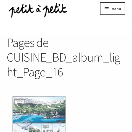
Aller
Aller
Menu
à
au
la
contenu
ir
navigation
Pages de
u
nt
CUISINE_BD_album_lig
ht_Page_16