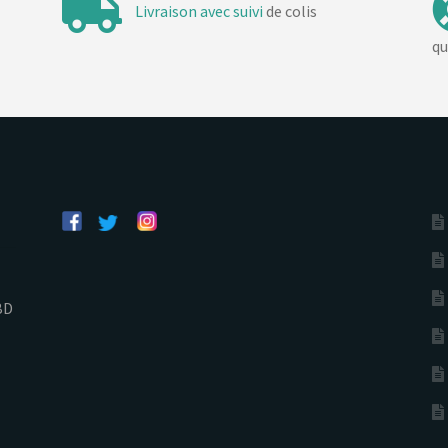
Livraison avec suivi
de colis
qu
BD