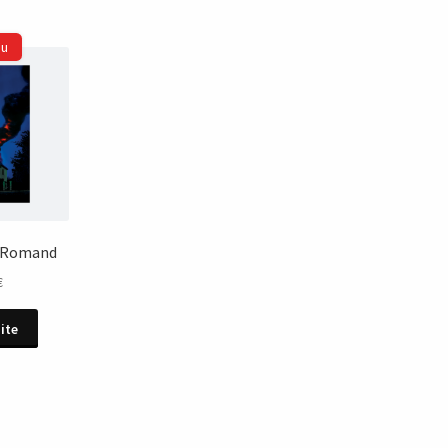
re Romand
€
uite