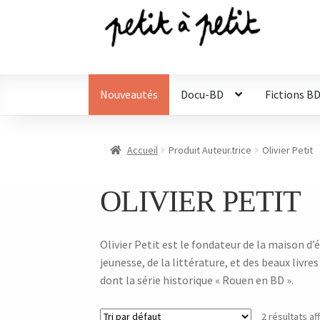
Aller
Aller
à
au
la
contenu
navigation
Nouveautés
Docu-BD
Fictions B
Accueil
Produit Auteur.trice
Olivier Petit
OLIVIER PETIT
Olivier Petit est le fondateur de la maison d’é
jeunesse, de la littérature, et des beaux livr
dont la série historique « Rouen en BD ».
2 résultats af