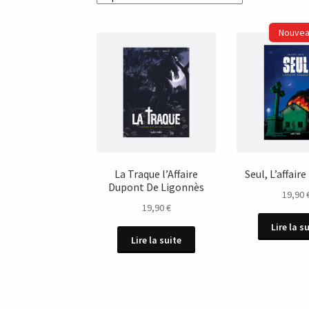
La Traque l’Affaire
Seul, L’affai
Dupont De Ligonnès
19,90
19,90
€
Lire la s
Lire la suite