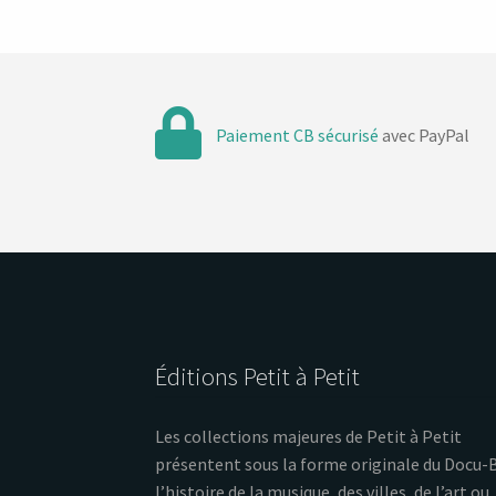
Paiement CB sécurisé
avec PayPal
Éditions Petit à Petit
Les collections majeures de Petit à Petit
présentent sous la forme originale du Docu-
l’histoire de la musique, des villes, de l’art ou