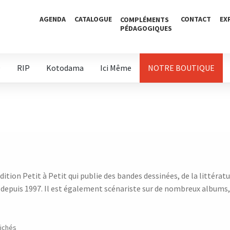
AGENDA
CATALOGUE
CONTACT
EX
COMPLÉMENTS
PÉDAGOGIQUES
D
RIP
Kotodama
Ici Même
NOTRE BOUTIQUE
dition Petit à Petit qui publie des bandes dessinées, de la littérat
es depuis 1997. Il est également scénariste sur de nombreux albums
fichés