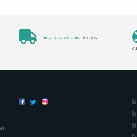
Livraison avec suivi
de colis
qu
BD