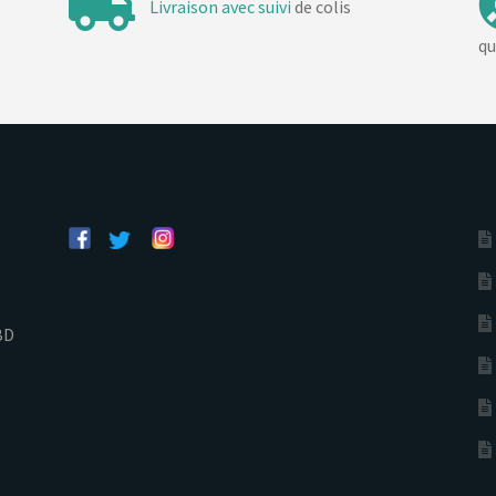
Livraison avec suivi
de colis
qu
BD