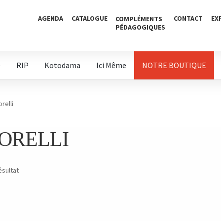
AGENDA
CATALOGUE
CONTACT
EX
COMPLÉMENTS
PÉDAGOGIQUES
D
RIP
Kotodama
Ici Même
NOTRE BOUTIQUE
relli
ORELLI
ésultat