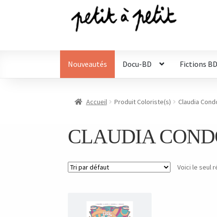
Aller
Aller
à
au
la
contenu
navigation
Nouveautés
Docu-BD
Fictions B
Accueil
Produit Coloriste(s)
Claudia Condo
CLAUDIA COND
Voici le seul r