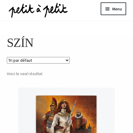
Aller
Aller
Menu
à
au
la
contenu
ir
navigation
SZÍN
u
nt
Voici le seul résultat