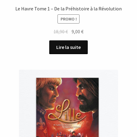
Le Havre Tome 1 – De la Préhistoire à la Révolution
PROMO !
Le
Le
18,90
€
9,00
€
prix
prix
initial
actuel
Lire la suite
était :
est :
18,90 €.
9,00 €.