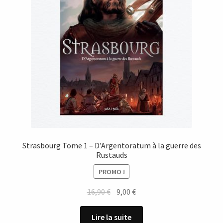
Strasbourg Tome 1 – D’Argentoratum à la guerre des
Rustauds
PROMO !
Le
Le
16,90
€
9,00
€
prix
prix
initial
actuel
Lire la suite