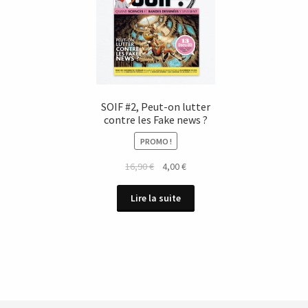
SOIF #2, Peut-on lutter
contre les Fake news ?
PROMO !
Le
Le
16,90
€
4,00
€
prix
prix
initial
actuel
Lire la suite
était :
est :
16,90 €.
4,00 €.