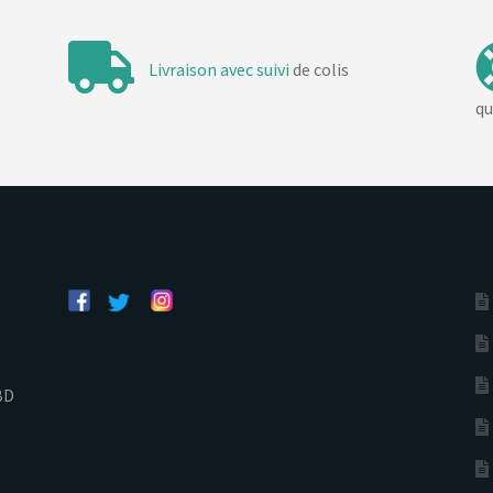
Livraison avec suivi
de colis
qu
BD