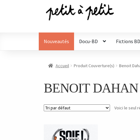
Aller
Aller
à
au
la
contenu
navigation
Nouveautés
Docu-BD
Fictions B
Accueil
Produit Couverture(s)
Benoit Dah
BENOIT DAHAN
Voici le seul r