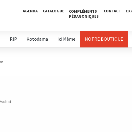
AGENDA
CATALOGUE
CONTACT
EX
COMPLÉMENTS
PÉDAGOGIQUES
D
RIP
Kotodama
Ici Même
NOTRE BOUTIQUE
an
ésultat