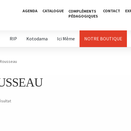
AGENDA
CATALOGUE
CONTACT
EX
COMPLÉMENTS
PÉDAGOGIQUES
D
RIP
Kotodama
Ici Même
NOTRE BOUTIQUE
 Rousseau
USSEAU
ésultat