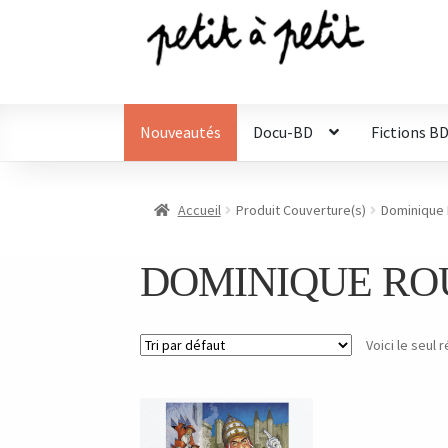
Aller
Aller
à
au
la
contenu
navigation
Nouveautés
Docu-BD
Fictions B
Accueil
Produit Couverture(s)
Dominique
DOMINIQUE RO
Voici le seul r