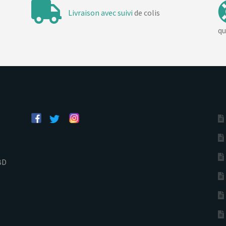
Livraison avec suivi
de colis
qu
BD