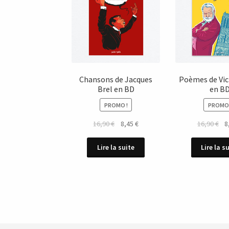
Chansons de Jacques
Poèmes de Vi
Brel en BD
en B
PROMO !
PROMO 
Le
Le
Le
16,90
€
8,45
€
16,90
€
8
prix
prix
pri
initial
actuel
init
Lire la suite
Lire la s
était :
est :
éta
16,90 €.
8,45 €.
16,