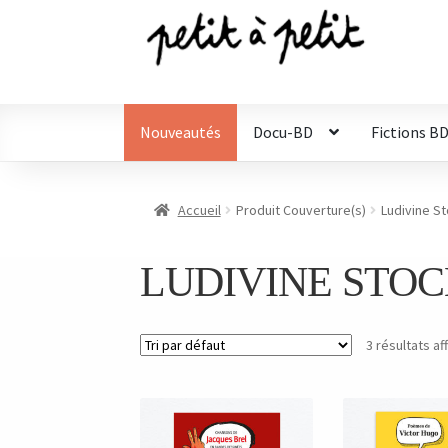
Aller
Aller
à
au
la
contenu
navigation
Nouveautés
Docu-BD
Fictions B
Accueil
Produit Couverture(s)
Ludivine S
LUDIVINE STO
3 résultats af