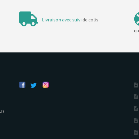
Livraison avec suivi
de colis
qu
BD