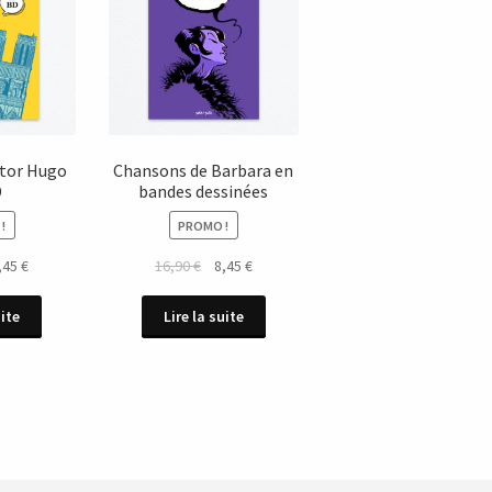
ctor Hugo
Chansons de Barbara en
D
bandes dessinées
!
PROMO !
Le
Le
Le
,45
€
16,90
€
8,45
€
x
prix
prix
prix
ial
actuel
initial
actuel
uite
Lire la suite
it :
est :
était :
est :
90 €.
8,45 €.
16,90 €.
8,45 €.