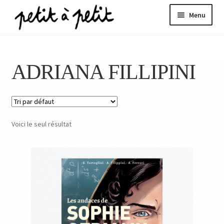
Aller
Aller
Menu
à
au
la
contenu
ir
navigation
ADRIANA FILLIPINI
u
nt
Voici le seul résultat