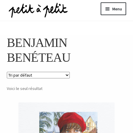
Aller
Aller
Menu
à
au
la
contenu
ir
navigation
BENJAMIN
u
nt
BENÉTEAU
Voici le seul résultat